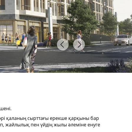
шені.
әрі қаланың сырттағы ерекше қарқыны бар
ап, жайлылық пен үйдің жылы әлеміне енуге