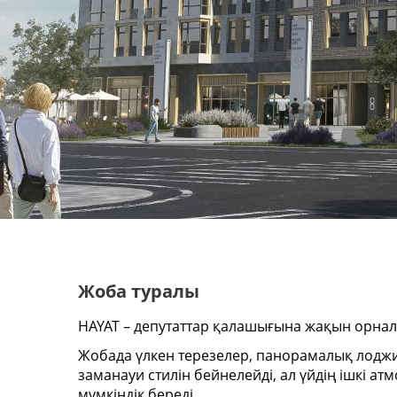
Жоба туралы
HAYAT – депутаттар қалашығына жақын орнала
Жобада үлкен терезелер, панорамалық лоджи
заманауи стилін бейнелейді, ал үйдің ішкі 
мүмкіндік береді.