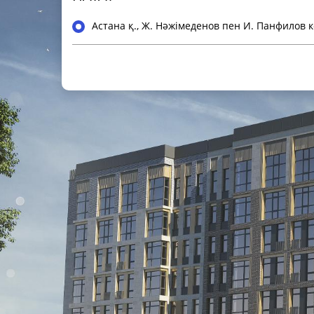
Астана қ., Ж. Нәжімеденов пен И. Панфилов к
Құрылыстың аяқталуы
Жалпы ақпарат
Класс ЖК
Пәтерлер ауданы
Қабаттылығы
Кезектер саны
Төбелердің биіктігі
Паркинг