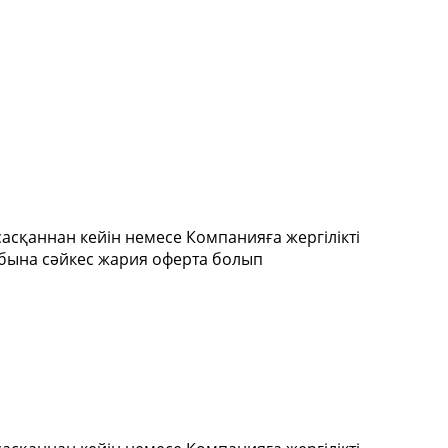
асқаннан кейін немесе Компанияға жергілікті
абына сәйкес жария оферта болып