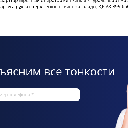
 шарттар Бірыңғай оператормен кепілдік туралы шарт жас
ртуға рұқсат берілгенінен кейін жасалады, ҚР АК 395-б
ъясним все тонкости