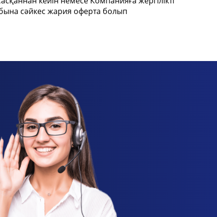
асқаннан кейін немесе Компанияға жергілікті
абына сәйкес жария оферта болып