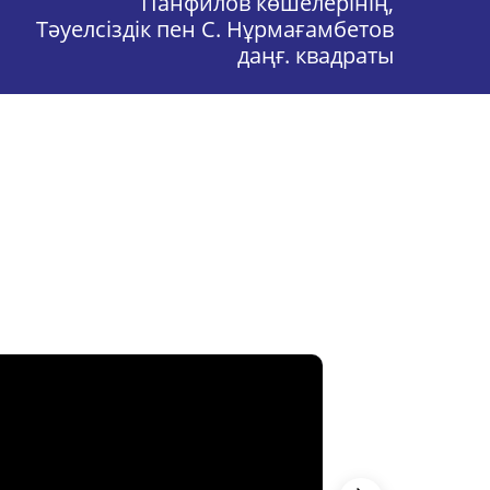
Панфилов көшелерінің,
Тәуелсіздік пен С. Нұрмағамбетов
даңғ. квадраты