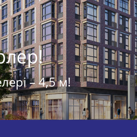
рлер!
лері – 4,5 м!