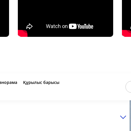
анорама
Құрылыс барысы