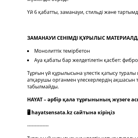
Үй 6 қабатты, заманауи, стильді және тартымд
ЗАМАНАУИ СЕНІМДІ ҚҰРЫЛЫС МАТЕРИАЛД
Монолиттік темірбетон
Ауа қабаты бар желдетілетін қасбет: фибро
Тұрғын үй құрылысына үлестік қатысу туралы
атқарушы органмен үлескерлердің ақшасын та
табылмайды.
HAYAT – әрбір қала тұрғынының жүзеге а
🖥️
hayatsensata.kz
сайтына кіріңіз
--------------