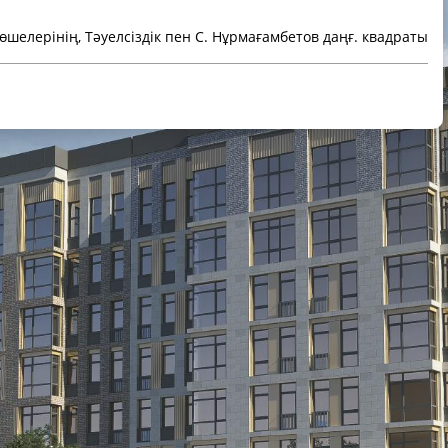
өшелерінің, Тәуелсіздік пен С. Нұрмағамбетов даңғ. квадраты
Бизнес
от 52 до 188 м2
7
1
3 - 4,5 м
есть