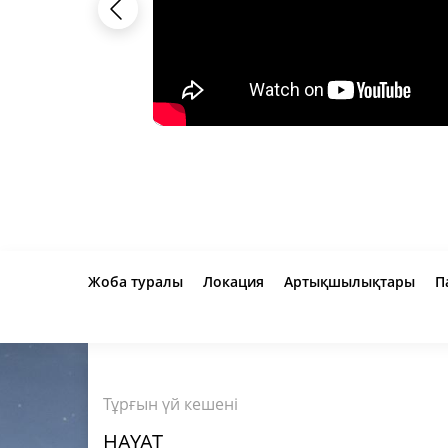
Жоба туралы
Локация
Артықшылықтары
П
Тұрғын үй кешені
HAYAT