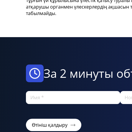
Тұрғын үй құрылысына үлестік қатысу туралы
атқарушы органмен үлескерлердің ақшасын та
табылмайды.
За 2 минуты об
Өтініш қалдыру