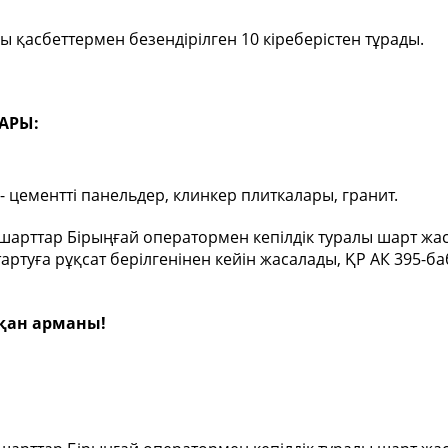
ы қасбеттермен безендірілген 10 кіреберістен тұрады.
АРЫ:
- цементті панельдер, клинкер плиткалары, гранит.
 шарттар Бірыңғай оператормен кепілдік туралы шарт жас
ртуға рұқсат берілгенінен кейін жасалады, ҚР АК 395-б
сқан арманы!