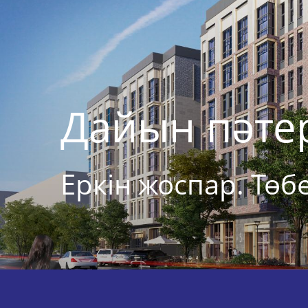
Дайын пәте
Еркін жоспар. Төбе