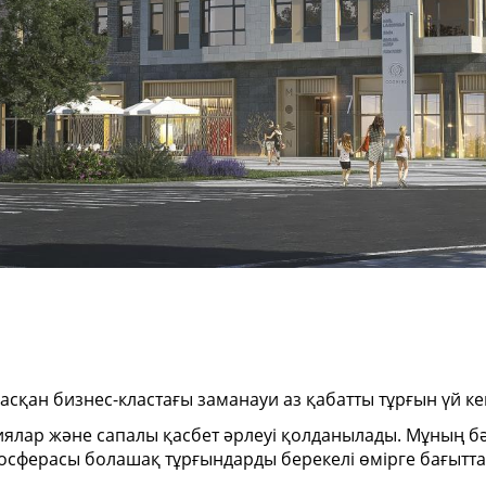
сқан бизнес-кластағы заманауи аз қабатты тұрғын үй ке
ялар және сапалы қасбет әрлеуі қолданылады. Мұның б
атмосферасы болашақ тұрғындарды берекелі өмірге бағытт