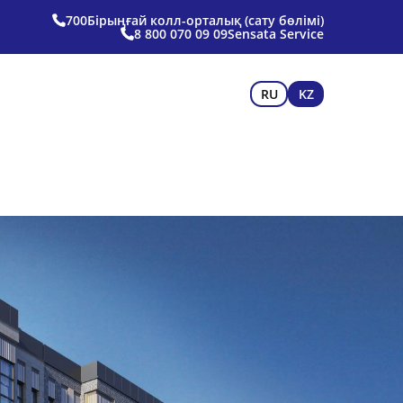
700
Бірыңғай колл-орталық (сату бөлімі)
8 800 070 09 09
Sensata Service
RU
KZ