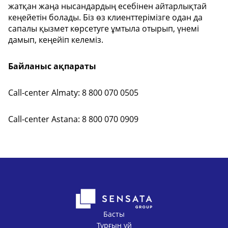
жатқан жаңа нысандардың есебінен айтарлықтай
кеңейетін болады. Біз өз клиенттерімізге одан да
сапалы қызмет көрсетуге ұмтыла отырып, үнемі
дамып, кеңейіп келеміз.
Байланыс ақпараты
Call-center Almaty: 8 800 070 0505
Call-center Astana: 8 800 070 0909
Басты
Тұрғын үй