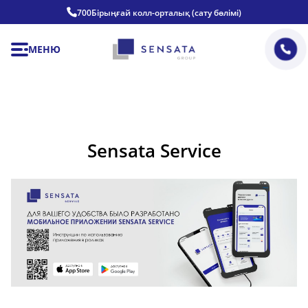
700
Бірыңғай колл-орталық (сату бөлімі)
МЕНЮ
Sensata Service