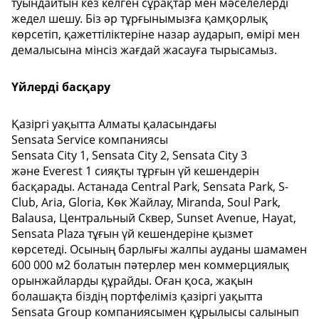
туындайтын кез келген сұрақтар мен мәселелерді
жедел шешу. Біз әр тұрғынымызға қамқорлық
көрсетіп, қажеттіліктеріне назар аударып, өмірі мен
демалысына мінсіз жағдай жасауға тырысамыз.
Үйлерді басқару
Қазіргі уақытта Алматы қаласындағы
Sensata Service компаниясы
Sensata City 1, Sensata City 2, Sensata City 3
және Everest 1 сияқты тұрғын үй кешендерін
басқарады. Астанада Central Park, Sensata Park, S-
Club, Aria, Gloria, Көк Жайлау, Miranda, Soul Park,
Balausa, Центральный Сквер, Sunset Аvenue, Hayat,
Sensata Plaza тұғын үй кешендеріне қызмет
көрсетеді. Осының барлығы жалпы ауданы шамамен
600 000 м2 болатын пәтерлер мен коммерциялық
орынжайларды құрайды. Оған қоса, жақын
болашақта біздің портфеліміз қазіргі уақытта
Sensata Group компаниясымен құрылысы салынып