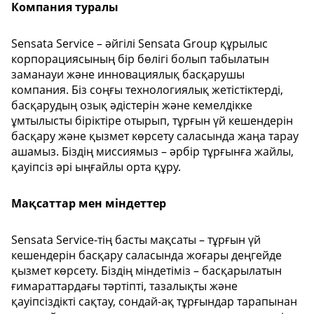
Компания туралы
Sensata Service – әйгілі Sensata Group құрылыс
корпорациясының бір бөлігі болып табылатын
заманауи және инновациялық басқарушы
компания. Біз соңғы технологиялық жетістіктерді,
басқарудың озық әдістерін және кемелдікке
ұмтылысты біріктіре отырып, тұрғын үй кешендерін
басқару және қызмет көрсету саласында жаңа тарау
ашамыз. Біздің миссиямыз – әрбір тұрғынға жайлы,
қауіпсіз әрі ыңғайлы орта құру.
Мақсаттар мен міндеттер
Sensata Service-тің басты мақсаты – тұрғын үй
кешендерін басқару саласында жоғары деңгейде
қызмет көрсету. Біздің міндетіміз – басқарылатын
ғимараттардағы тәртіпті, тазалықты және
қауіпсіздікті сақтау, сондай-ақ тұрғындар тарапынан