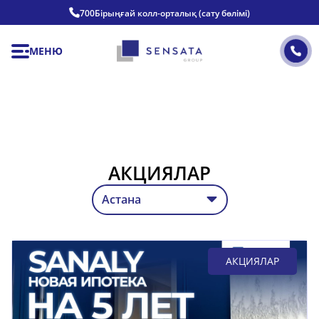
700
Бірыңғай колл-орталық (сату бөлімі)
МЕНЮ
АКЦИЯЛАР
АКЦИЯЛАР