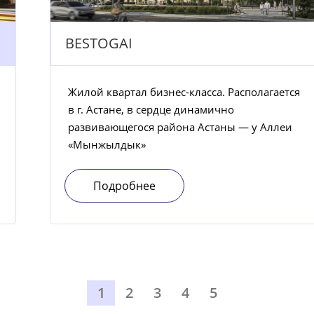
BESTOGAI
Жилой квартал бизнес-класса. Располагается
в г. Астане, в сердце динамично
развивающегося района Астаны — у Аллеи
«Мынжылдык»
Подробнее
1
2
3
4
5